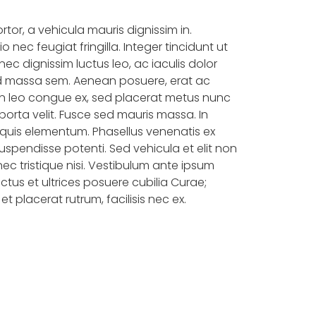
rtor, a vehicula mauris dignissim in.
 nec feugiat fringilla. Integer tincidunt ut
c dignissim luctus leo, ac iaculis dolor
d massa sem. Aenean posuere, erat ac
n leo congue ex, sed placerat metus nunc
porta velit. Fusce sed mauris massa. In
la quis elementum. Phasellus venenatis ex
Suspendisse potenti. Sed vehicula et elit non
ec tristique nisi. Vestibulum ante ipsum
uctus et ultrices posuere cubilia Curae;
 et placerat rutrum, facilisis nec ex.