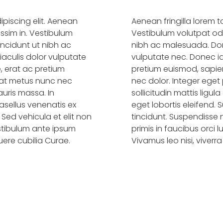
piscing elit. Aenean
Aenean fringilla lorem to
issim in. Vestibulum
Vestibulum volutpat odio
tincidunt ut nibh ac
nibh ac malesuada. Done
iaculis dolor vulputate
vulputate nec. Donec i
 erat ac pretium
pretium euismod, sapie
rat metus nunc nec
nec dolor. Integer eget 
auris massa. In
sollicitudin mattis ligu
hasellus venenatis ex
eget lobortis eleifend. 
 Sed vehicula et elit non
tincidunt. Suspendisse n
estibulum ante ipsum
primis in faucibus orci l
suere cubilia Curae.
Vivamus leo nisi, viverra